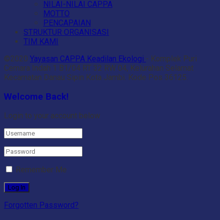
NILAI-NILAI CAPPA
MOTTO
PENCAPAIAN
STRUKTUR ORGANISASI
TIM KAMI
©2020
Yayasan CAPPA Keadilan Ekologi
- Komplek Puri
Cemara Indah 1 B1/04 RT 32 RW 04, Kelurahan Selamat
Kecamatan Danau Sipin Kota Jambi. Kode Pos 36125.
Welcome Back!
Login to your account below
Remember Me
Forgotten Password?