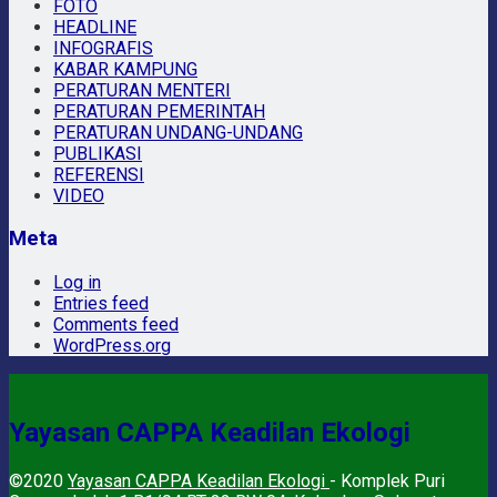
FOTO
HEADLINE
INFOGRAFIS
KABAR KAMPUNG
PERATURAN MENTERI
PERATURAN PEMERINTAH
PERATURAN UNDANG-UNDANG
PUBLIKASI
REFERENSI
VIDEO
Meta
Log in
Entries feed
Comments feed
WordPress.org
Yayasan CAPPA Keadilan Ekologi
©2020
Yayasan CAPPA Keadilan Ekologi
- Komplek Puri