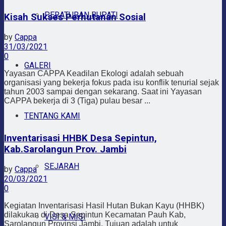
PERATURAN BUPATI
Kisah Sukses Perhutanan Sosial
by
Cappa
31/03/2021
0
GALERI
Yayasan CAPPA Keadilan Ekologi adalah sebuah
organisasi yang bekerja fokus pada isu konflik tenurial sejak
tahun 2003 sampai dengan sekarang. Saat ini Yayasan
CAPPA bekerja di 3 (Tiga) pulau besar ...
TENTANG KAMI
Inventarisasi HHBK Desa Sepintun,
Kab.Sarolangun Prov. Jambi
SEJARAH
by
Cappa
20/03/2021
0
Kegiatan Inventarisasi Hasil Hutan Bukan Kayu (HHBK)
dilakukan di Desa Sepintun Kecamatan Pauh Kab,
VISI & MISI
Sarolangun Provinsi Jambi. Tujuan adalah untuk