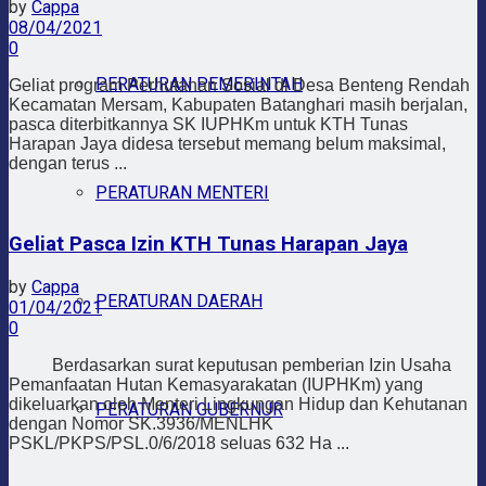
by
Cappa
08/04/2021
0
PERATURAN PEMERINTAH
Geliat program Perhutanan Sosial di Desa Benteng Rendah
Kecamatan Mersam, Kabupaten Batanghari masih berjalan,
pasca diterbitkannya SK IUPHKm untuk KTH Tunas
Harapan Jaya didesa tersebut memang belum maksimal,
dengan terus ...
PERATURAN MENTERI
Geliat Pasca Izin KTH Tunas Harapan Jaya
by
Cappa
PERATURAN DAERAH
01/04/2021
0
Berdasarkan surat keputusan pemberian Izin Usaha
Pemanfaatan Hutan Kemasyarakatan (IUPHKm) yang
dikeluarkan oleh Menteri Lingkungan Hidup dan Kehutanan
PERATURAN GUBERNUR
dengan Nomor SK.3936/MENLHK
PSKL/PKPS/PSL.0/6/2018 seluas 632 Ha ...