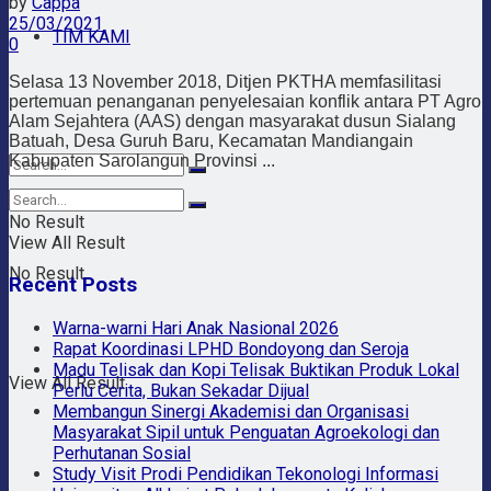
by
Cappa
25/03/2021
TIM KAMI
0
Selasa 13 November 2018, Ditjen PKTHA memfasilitasi
pertemuan penanganan penyelesaian konflik antara PT Agro
Alam Sejahtera (AAS) dengan masyarakat dusun Sialang
Batuah, Desa Guruh Baru, Kecamatan Mandiangain
Kabupaten Sarolangun Provinsi ...
No Result
View All Result
No Result
Recent Posts
Warna-warni Hari Anak Nasional 2026
Rapat Koordinasi LPHD Bondoyong dan Seroja
Madu Telisak dan Kopi Telisak Buktikan Produk Lokal
View All Result
Perlu Cerita, Bukan Sekadar Dijual
Membangun Sinergi Akademisi dan Organisasi
Masyarakat Sipil untuk Penguatan Agroekologi dan
Perhutanan Sosial
Study Visit Prodi Pendidikan Tekonologi Informasi