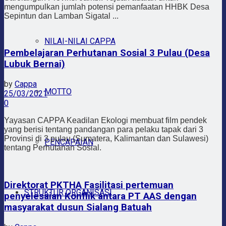
mengumpulkan jumlah potensi pemanfaatan HHBK Desa
Sepintun dan Lamban Sigatal ...
NILAI-NILAI CAPPA
Pembelajaran Perhutanan Sosial 3 Pulau (Desa
Lubuk Bernai)
by
Cappa
MOTTO
25/03/2021
0
Yayasan CAPPA Keadilan Ekologi membuat film pendek
yang berisi tentang pandangan para pelaku tapak dari 3
Provinsi di 3 pulau (Sumatera, Kalimantan dan Sulawesi)
PENCAPAIAN
tentang Perhutanan Sosial.
Direktorat PKTHA Fasilitasi pertemuan
STRUKTUR ORGANISASI
penyelesaian Konflik antara PT AAS dengan
masyarakat dusun Sialang Batuah