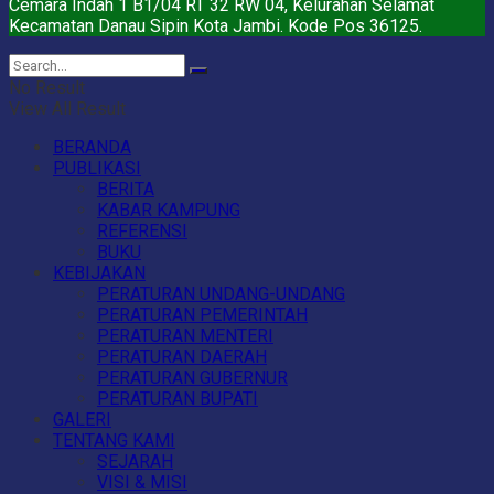
Cemara Indah 1 B1/04 RT 32 RW 04, Kelurahan Selamat
Kecamatan Danau Sipin Kota Jambi. Kode Pos 36125.
No Result
View All Result
BERANDA
PUBLIKASI
BERITA
KABAR KAMPUNG
REFERENSI
BUKU
KEBIJAKAN
PERATURAN UNDANG-UNDANG
PERATURAN PEMERINTAH
PERATURAN MENTERI
PERATURAN DAERAH
PERATURAN GUBERNUR
PERATURAN BUPATI
GALERI
TENTANG KAMI
SEJARAH
VISI & MISI