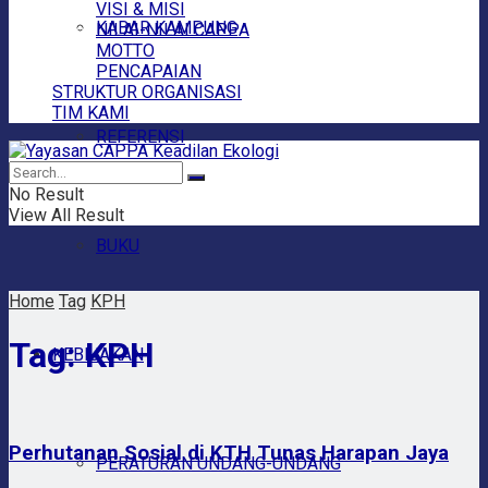
VISI & MISI
KABAR KAMPUNG
NILAI-NILAI CAPPA
MOTTO
PENCAPAIAN
STRUKTUR ORGANISASI
TIM KAMI
REFERENSI
No Result
View All Result
BUKU
Home
Tag
KPH
Tag:
KPH
KEBIJAKAN
Perhutanan Sosial di KTH Tunas Harapan Jaya
PERATURAN UNDANG-UNDANG