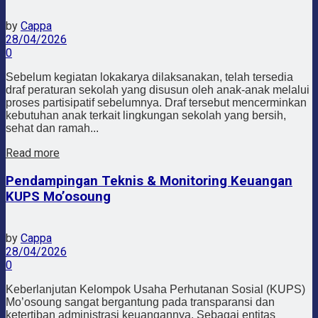
by
Cappa
28/04/2026
0
Sebelum kegiatan lokakarya dilaksanakan, telah tersedia
draf peraturan sekolah yang disusun oleh anak-anak melalui
proses partisipatif sebelumnya. Draf tersebut mencerminkan
kebutuhan anak terkait lingkungan sekolah yang bersih,
sehat dan ramah...
Read more
Pendampingan Teknis & Monitoring Keuangan
KUPS Mo’osoung
by
Cappa
28/04/2026
0
Keberlanjutan Kelompok Usaha Perhutanan Sosial (KUPS)
Mo’osoung sangat bergantung pada transparansi dan
ketertiban administrasi keuangannya. Sebagai entitas