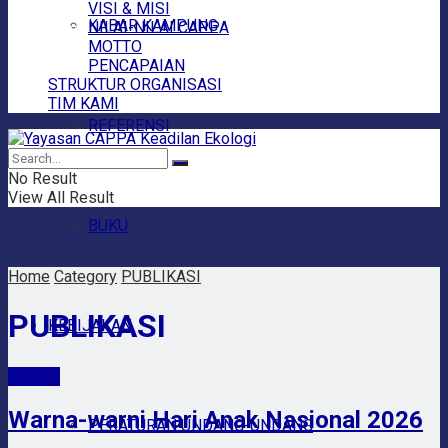
VISI & MISI
KABAR KAMPUNG
NILAI-NILAI CAPPA
MOTTO
PENCAPAIAN
STRUKTUR ORGANISASI
TIM KAMI
REFERENSI
No Result
View All Result
BUKU
Home
Category
PUBLIKASI
PUBLIKASI
KEBIJAKAN
BERITA
Warna-warni Hari Anak Nasional 2026
PERATURAN UNDANG-UNDANG