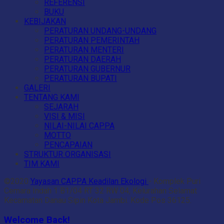
REFERENSI
BUKU
KEBIJAKAN
PERATURAN UNDANG-UNDANG
PERATURAN PEMERINTAH
PERATURAN MENTERI
PERATURAN DAERAH
PERATURAN GUBERNUR
PERATURAN BUPATI
GALERI
TENTANG KAMI
SEJARAH
VISI & MISI
NILAI-NILAI CAPPA
MOTTO
PENCAPAIAN
STRUKTUR ORGANISASI
TIM KAMI
©2020
Yayasan CAPPA Keadilan Ekologi
- Komplek Puri
Cemara Indah 1 B1/04 RT 32 RW 04, Kelurahan Selamat
Kecamatan Danau Sipin Kota Jambi. Kode Pos 36125.
Welcome Back!