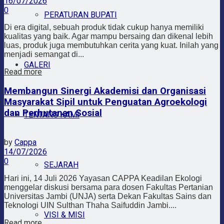
16/07/2026
0
PERATURAN BUPATI
Di era digital, sebuah produk tidak cukup hanya memiliki
kualitas yang baik. Agar mampu bersaing dan dikenal lebih
luas, produk juga membutuhkan cerita yang kuat. Inilah yang
menjadi semangat di...
GALERI
Read more
Membangun Sinergi Akademisi dan Organisasi
Masyarakat Sipil untuk Penguatan Agroekologi
dan Perhutanan Sosial
TENTANG KAMI
by
Cappa
14/07/2026
0
SEJARAH
Hari ini, 14 Juli 2026 Yayasan CAPPA Keadilan Ekologi
menggelar diskusi bersama para dosen Fakultas Pertanian
Universitas Jambi (UNJA) serta Dekan Fakultas Sains dan
Teknologi UIN Sulthan Thaha Saifuddin Jambi....
VISI & MISI
Read more