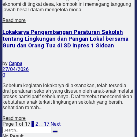
ekonomi di tingkat desa, kelompok ini memegang tanggung
jawab besar dalam mengelola modal...
Read more
Lokakarya Pengembangan Peraturan Sekolah
tentang Lingkungan dan Pangan Lokal bersama
Guru dan Orang Tua di SD Inpres 1 Sidoan
by
Cappa
27/04/2026
0
Sebelum kegiatan lokakarya dilaksanakan, telah tersedia
draf peraturan sekolah yang disusun oleh anak-anak melalui
proses partisipatif sebelumnya. Draf tersebut mencerminkan
kebutuhan anak terkait lingkungan sekolah yang bersih,
sehat dan ramah...
Read more
Page 1 of 17
1
2
…
17
Next
No Result