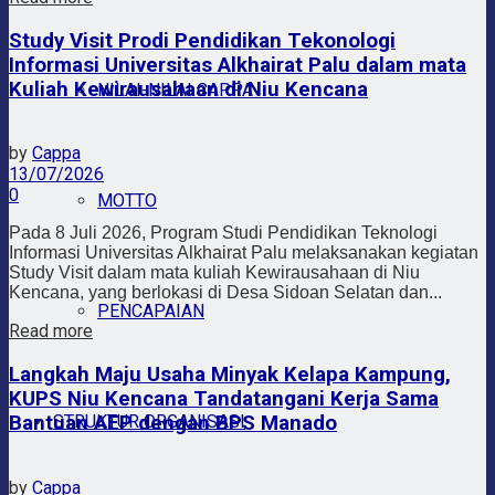
Study Visit Prodi Pendidikan Tekonologi
Informasi Universitas Alkhairat Palu dalam mata
Kuliah Kewirausahaan di Niu Kencana
NILAI-NILAI CAPPA
by
Cappa
13/07/2026
0
MOTTO
Pada 8 Juli 2026, Program Studi Pendidikan Teknologi
Informasi Universitas Alkhairat Palu melaksanakan kegiatan
Study Visit dalam mata kuliah Kewirausahaan di Niu
Kencana, yang berlokasi di Desa Sidoan Selatan dan...
PENCAPAIAN
Read more
Langkah Maju Usaha Minyak Kelapa Kampung,
KUPS Niu Kencana Tandatangani Kerja Sama
STRUKTUR ORGANISASI
Bantuan AEP dengan BPS Manado
by
Cappa