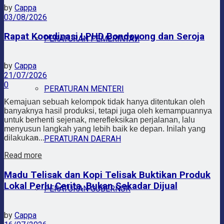
by
Cappa
03/08/2026
Rapat Koordinasi LPHD Bondoyong dan Seroja
PERATURAN PEMERINTAH
by
Cappa
21/07/2026
0
PERATURAN MENTERI
Kemajuan sebuah kelompok tidak hanya ditentukan oleh
banyaknya hasil produksi, tetapi juga oleh kemampuannya
untuk berhenti sejenak, merefleksikan perjalanan, lalu
menyusun langkah yang lebih baik ke depan. Inilah yang
dilakukan...
PERATURAN DAERAH
Read more
Madu Telisak dan Kopi Telisak Buktikan Produk
Lokal Perlu Cerita, Bukan Sekadar Dijual
PERATURAN GUBERNUR
by
Cappa