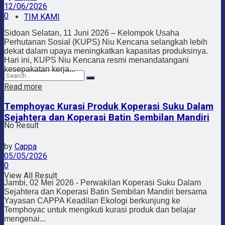
12/06/2026
0
TIM KAMI
Sidoan Selatan, 11 Juni 2026 – Kelompok Usaha
Perhutanan Sosial (KUPS) Niu Kencana selangkah lebih
dekat dalam upaya meningkatkan kapasitas produksinya.
Hari ini, KUPS Niu Kencana resmi menandatangani
kesepakatan kerja...
Read more
Temphoyac Kurasi Produk Koperasi Suku Dalam
Sejahtera dan Koperasi Batin Sembilan Mandiri
No Result
by
Cappa
05/05/2026
0
View All Result
Jambi, 02 Mei 2026 - Perwakilan Koperasi Suku Dalam
Sejahtera dan Koperasi Batin Sembilan Mandiri bersama
Yayasan CAPPA Keadilan Ekologi berkunjung ke
Temphoyac untuk mengikuti kurasi produk dan belajar
mengenai...