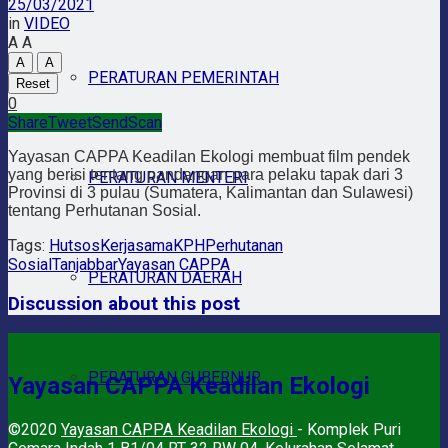
25/03/2021
in
VIDEO
A
A
A
A
PERATURAN PEMERINTAH
Reset
0
Share
Tweet
Send
Scan
Yayasan CAPPA Keadilan Ekologi membuat film pendek
yang berisi tentang pandangan para pelaku tapak dari 3
PERATURAN MENTERI
Provinsi di 3 pulau (Sumatera, Kalimantan dan Sulawesi)
tentang Perhutanan Sosial.
Tags:
Hutsos
Kerjasama
KPH
Perhutanan
Sosial
Tanjabbar
Yayasan CAPPA
PERATURAN DAERAH
Discussion about this post
PERATURAN GUBERNUR
Yayasan CAPPA Keadilan Ekologi
©2020
Yayasan CAPPA Keadilan Ekologi
- Komplek Puri