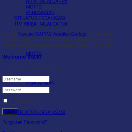
NILAI-NILAI CAPPA
MOTTO
PENCAPAIAN
STRUKTUR ORGANISASI
TIM KAMI
NILAI-NILAI CAPPA
©2020
Yayasan CAPPA Keadilan Ekologi
- Komplek Puri
Cemara Indah 1 B1/04 RT 32 RW 04, Kelurahan Selamat
Kecamatan Danau Sipin Kota Jambi. Kode Pos 36125.
MOTTO
Welcome Back!
Login to your account below
PENCAPAIAN
Remember Me
STRUKTUR ORGANISASI
Forgotten Password?