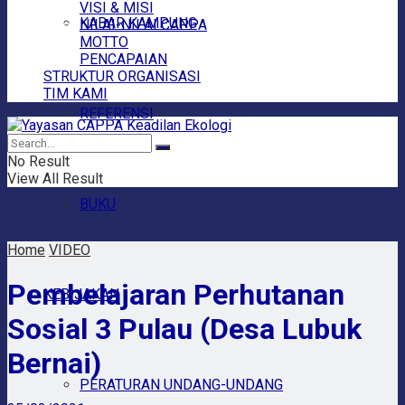
VISI & MISI
KABAR KAMPUNG
NILAI-NILAI CAPPA
MOTTO
PENCAPAIAN
STRUKTUR ORGANISASI
TIM KAMI
REFERENSI
No Result
View All Result
BUKU
Home
VIDEO
Pembelajaran Perhutanan
KEBIJAKAN
Sosial 3 Pulau (Desa Lubuk
Bernai)
PERATURAN UNDANG-UNDANG