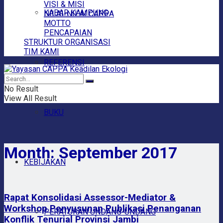
VISI & MISI
KABAR KAMPUNG
NILAI-NILAI CAPPA
MOTTO
PENCAPAIAN
STRUKTUR ORGANISASI
TIM KAMI
REFERENSI
No Result
View All Result
BUKU
Month:
September 2017
KEBIJAKAN
Rapat Konsolidasi Assessor-Mediator &
Workshop Penyusunan Publikasi Penanganan
PERATURAN UNDANG-UNDANG
Konflik Tenurial Provinsi Jambi