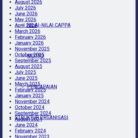
August 2026
July 2026
June 2026
May 2026
NILAI-NILAI CAPPA
April 2026
March 2026
February 2026
January 2026
November 2025
October 2025
MOTTO
September 2025
August 2025
July 2025
June 2025
March 2025
PENCAPAIAN
February 2025
January 2025
November 2024
October 2024
September 2024
STRUKTUR ORGANISASI
August 2024
June 2024
February 2024
November 2023