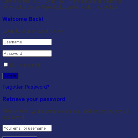
Cemara Indah 1 B1/04 RT 32 RW 04, Kelurahan Selamat
Kecamatan Danau Sipin Kota Jambi. Kode Pos 36125.
Welcome Back!
Login to your account below
Remember Me
Forgotten Password?
Retrieve your password
Please enter your username or email address to reset your
password.