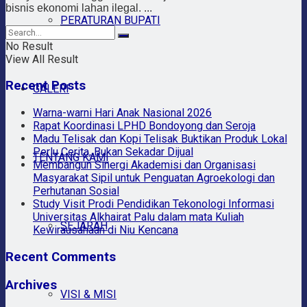
bisnis ekonomi lahan ilegal. ...
PERATURAN BUPATI
No Result
View All Result
Recent Posts
GALERI
Warna-warni Hari Anak Nasional 2026
Rapat Koordinasi LPHD Bondoyong dan Seroja
Madu Telisak dan Kopi Telisak Buktikan Produk Lokal
Perlu Cerita, Bukan Sekadar Dijual
TENTANG KAMI
Membangun Sinergi Akademisi dan Organisasi
Masyarakat Sipil untuk Penguatan Agroekologi dan
Perhutanan Sosial
Study Visit Prodi Pendidikan Tekonologi Informasi
Universitas Alkhairat Palu dalam mata Kuliah
SEJARAH
Kewirausahaan di Niu Kencana
Recent Comments
Archives
VISI & MISI