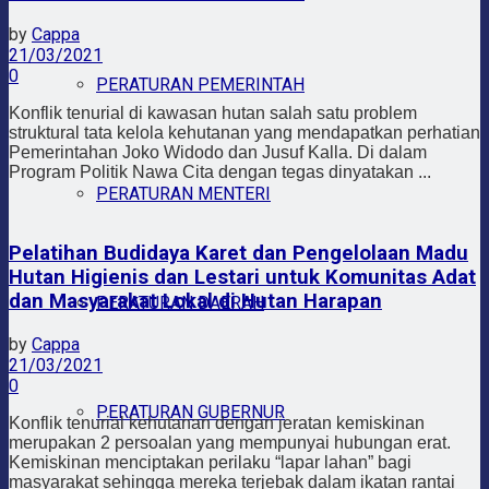
by
Cappa
21/03/2021
0
PERATURAN PEMERINTAH
Konflik tenurial di kawasan hutan salah satu problem
struktural tata kelola kehutanan yang mendapatkan perhatian
Pemerintahan Joko Widodo dan Jusuf Kalla. Di dalam
Program Politik Nawa Cita dengan tegas dinyatakan ...
PERATURAN MENTERI
Pelatihan Budidaya Karet dan Pengelolaan Madu
Hutan Higienis dan Lestari untuk Komunitas Adat
dan Masyarakat Lokal di Hutan Harapan
PERATURAN DAERAH
by
Cappa
21/03/2021
0
PERATURAN GUBERNUR
Konflik tenurial kehutanan dengan jeratan kemiskinan
merupakan 2 persoalan yang mempunyai hubungan erat.
Kemiskinan menciptakan perilaku “lapar lahan” bagi
masyarakat sehingga mereka terjebak dalam ikatan rantai