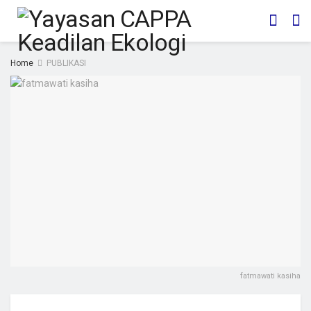
Home
PUBLIKASI
fatmawati kasiha