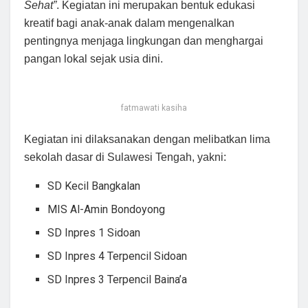
Sehat”
. Kegiatan ini merupakan bentuk edukasi
kreatif bagi anak-anak dalam mengenalkan
pentingnya menjaga lingkungan dan menghargai
pangan lokal sejak usia dini.
fatmawati kasiha
Kegiatan ini dilaksanakan dengan melibatkan lima
sekolah dasar di Sulawesi Tengah, yakni:
SD Kecil Bangkalan
MIS Al-Amin Bondoyong
SD Inpres 1 Sidoan
SD Inpres 4 Terpencil Sidoan
SD Inpres 3 Terpencil Baina’a