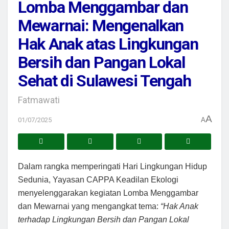
Lomba Menggambar dan
Mewarnai: Mengenalkan
Hak Anak atas Lingkungan
Bersih dan Pangan Lokal
Sehat di Sulawesi Tengah
Fatmawati
A
01/07/2025
A
Dalam rangka memperingati Hari Lingkungan Hidup
Sedunia, Yayasan CAPPA Keadilan Ekologi
menyelenggarakan kegiatan Lomba Menggambar
dan Mewarnai yang mengangkat tema:
“Hak Anak
terhadap Lingkungan Bersih dan Pangan Lokal