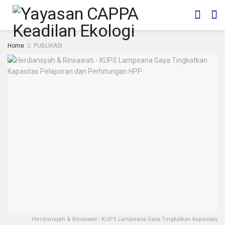
Home
PUBLIKASI
Herdiansyah & Rinsawati - KUPS Lampeana Gaya Tingkatkan Kapasitas