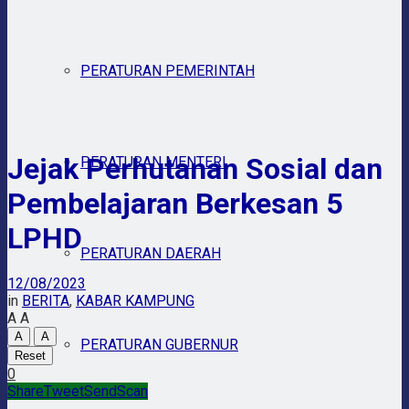
PERATURAN PEMERINTAH
Jejak Perhutanan Sosial dan
PERATURAN MENTERI
Pembelajaran Berkesan 5
LPHD
PERATURAN DAERAH
12/08/2023
in
BERITA
,
KABAR KAMPUNG
A
A
A
A
PERATURAN GUBERNUR
Reset
0
Share
Tweet
Send
Scan