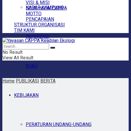
VISI & MISI
KABAR KAMPUNG
NILAI-NILAI CAPPA
MOTTO
PENCAPAIAN
STRUKTUR ORGANISASI
TIM KAMI
REFERENSI
No Result
View All Result
BUKU
Home
PUBLIKASI
BERITA
KEBIJAKAN
PERATURAN UNDANG-UNDANG