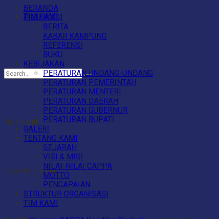
BERANDA
TIM KAMI
PUBLIKASI
BERITA
KABAR KAMPUNG
REFERENSI
BUKU
KEBIJAKAN
PERATURAN UNDANG-UNDANG
PERATURAN PEMERINTAH
PERATURAN MENTERI
PERATURAN DAERAH
PERATURAN GUBERNUR
PERATURAN BUPATI
No Result
GALERI
TENTANG KAMI
SEJARAH
VISI & MISI
NILAI-NILAI CAPPA
View All Result
MOTTO
PENCAPAIAN
STRUKTUR ORGANISASI
TIM KAMI