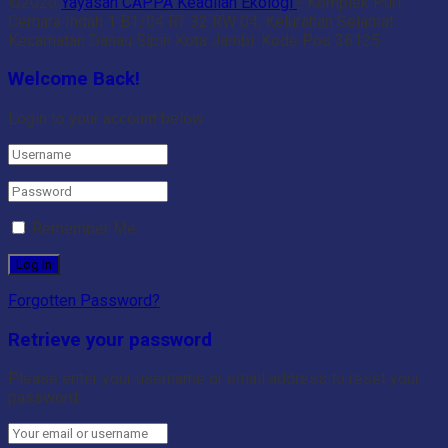
©2020
Yayasan CAPPA Keadilan Ekologi
- Komplek Puri
Cemara Indah 1 B1/04 RT 32 RW 04, Kelurahan Selamat
Kecamatan Danau Sipin Kota Jambi. Kode Pos 36125.
Welcome Back!
Login to your account below
Remember Me
Forgotten Password?
Retrieve your password
Please enter your username or email address to reset your
password.