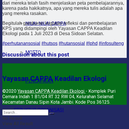
dari mereka telah fasih menjelaskan peta pembelajarannya,
karena pada hakikatnya, apa yang mereka tulis adalah apa
yang mereka rasakan.
NILAI-NILAI CAPPA
Begitulah gambaran kegiatan refleksi dan pembelajaran
KPS yang didampingi oleh Yayasan CAPPA Keadilan
Ekologi pada 1 Juli 2023 di Desa Sidoan Selatan.
#perhutanansosial
#hutsos
#hutansosial
#lphd
#infosulteng
MOTTO
Discussion about this post
Yayasan CAPPA Keadilan Ekologi
PENCAPAIAN
©2020
Yayasan CAPPA Keadilan Ekologi
- Komplek Puri
Cemara Indah 1 B1/04 RT 32 RW 04, Kelurahan Selamat
Kecamatan Danau Sipin Kota Jambi. Kode Pos 36125.
STRUKTUR ORGANISASI
No Result
View All Result