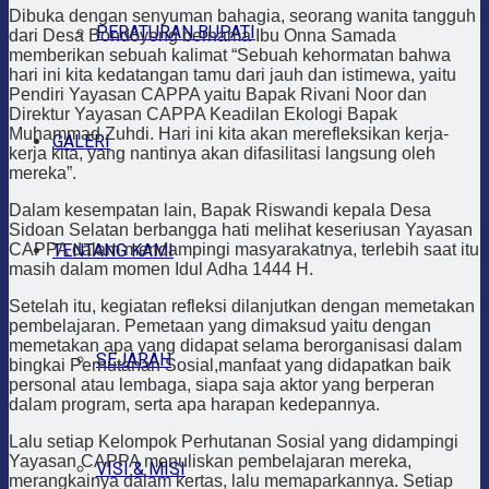
Dibuka dengan senyuman bahagia, seorang wanita tangguh
PERATURAN BUPATI
dari Desa Bondoyong bernama Ibu Onna Samada
memberikan sebuah kalimat “Sebuah kehormatan bahwa
hari ini kita kedatangan tamu dari jauh dan istimewa, yaitu
Pendiri Yayasan CAPPA yaitu Bapak Rivani Noor dan
Direktur Yayasan CAPPA Keadilan Ekologi Bapak
Muhammad Zuhdi. Hari ini kita akan merefleksikan kerja-
GALERI
kerja kita, yang nantinya akan difasilitasi langsung oleh
mereka”.
Dalam kesempatan lain, Bapak Riswandi kepala Desa
Sidoan Selatan berbangga hati melihat keseriusan Yayasan
TENTANG KAMI
CAPPA dalam mendampingi masyarakatnya, terlebih saat itu
masih dalam momen Idul Adha 1444 H.
Setelah itu, kegiatan refleksi dilanjutkan dengan memetakan
pembelajaran.
Pemetaan yang dimaksud yaitu dengan
memetakan apa yang didapat selama berorganisasi dalam
SEJARAH
bingkai Perhutanan Sosial,manfaat yang didapatkan baik
personal atau lembaga, siapa saja aktor yang berperan
dalam program, serta apa harapan kedepannya.
Lalu setiap Kelompok Perhutanan Sosial yang didampingi
Yayasan CAPPA menuliskan pembelajaran mereka,
VISI & MISI
merangkainya dalam kertas, lalu memaparkannya.
Setiap