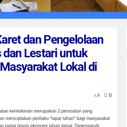
Karet dan Pengelolaan
 dan Lestari untuk
Masyarakat Lokal di
A
0
A
eratan kemiskinan merupakan 2 persoalan yang
 menciptakan perilaku “lapar lahan” bagi masyarakat
n rantai bisnis ekonomi lahan ilegal. Dipengaruhi