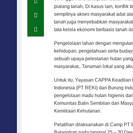
pialang tanah, Di kasus lain, konflik
sempitnya akses masyarakat adat at
tanah juga menyebabkan masyarakat a
tata kelola ekonomi berbasis tanah 
Pengelolaan lahan dengan mengutam
kehidupan, pengetahuan serta buday
sebuah upaya pelestarian hutan yang 
masyarakat,. Tanaman lokal yang ak
Untuk itu, Yayasan CAPPA Keadilan
Indonesia (PT REKI) dan Burung Ind
pengelolaan madu hutan higienis dan
Komunitas Batin Sembilan dan Masyar
Kemitraan Kehutanan.
Pelatihan dilaksanakan di Camp PT
Batanghari pada tanggal 25 – 30 Des