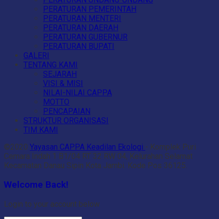
PERATURAN PEMERINTAH
PERATURAN MENTERI
PERATURAN DAERAH
PERATURAN GUBERNUR
PERATURAN BUPATI
GALERI
TENTANG KAMI
SEJARAH
VISI & MISI
NILAI-NILAI CAPPA
MOTTO
PENCAPAIAN
STRUKTUR ORGANISASI
TIM KAMI
©2020
Yayasan CAPPA Keadilan Ekologi
- Komplek Puri
Cemara Indah 1 B1/04 RT 32 RW 04, Kelurahan Selamat
Kecamatan Danau Sipin Kota Jambi. Kode Pos 36125.
Welcome Back!
Login to your account below