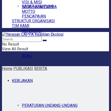
VISI & MISI
KABAR KAMPUNG
NILAI-NILAI CAPPA
MOTTO
PENCAPAIAN
STRUKTUR ORGANISASI
TIM KAMI
REFERENSI
No Result
View All Result
BUKU
Home
PUBLIKASI
BERITA
KEBIJAKAN
PERATURAN UNDANG-UNDANG