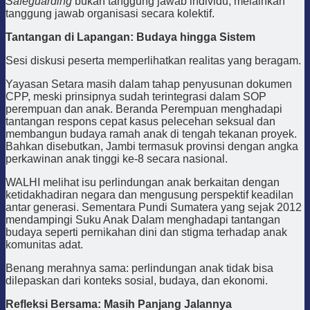
Safeguarding
bukan tanggung jawab individu, melainkan
tanggung jawab organisasi secara kolektif.
Tantangan di Lapangan: Budaya hingga Sistem
Sesi diskusi peserta memperlihatkan realitas yang beragam.
Yayasan Setara masih dalam tahap penyusunan dokumen
CPP, meski prinsipnya sudah terintegrasi dalam SOP
perempuan dan anak. Beranda Perempuan menghadapi
tantangan respons cepat kasus pelecehan seksual dan
membangun budaya ramah anak di tengah tekanan proyek.
Bahkan disebutkan, Jambi termasuk provinsi dengan angka
perkawinan anak tinggi ke-8 secara nasional.
WALHI melihat isu perlindungan anak berkaitan dengan
ketidakhadiran negara dan mengusung perspektif keadilan
antar generasi. Sementara Pundi Sumatera yang sejak 2012
mendampingi Suku Anak Dalam menghadapi tantangan
budaya seperti pernikahan dini dan stigma terhadap anak
komunitas adat.
Benang merahnya sama: perlindungan anak tidak bisa
dilepaskan dari konteks sosial, budaya, dan ekonomi.
Refleksi Bersama: Masih Panjang Jalannya