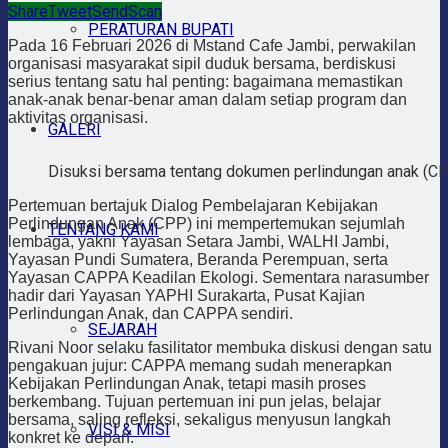
Share
Tweet
Send
Scan
PERATURAN BUPATI
Pada 16 Februari 2026 di Mstand Cafe Jambi, perwakilan
organisasi masyarakat sipil duduk bersama, berdiskusi
serius tentang satu hal penting: bagaimana memastikan
anak-anak benar-benar aman dalam setiap program dan
aktivitas organisasi.
GALERI
Disuksi bersama tentang dokumen perlindungan anak (C
Pertemuan bertajuk Dialog Pembelajaran Kebijakan
Perlindungan Anak (CPP) ini mempertemukan sejumlah
TENTANG KAMI
lembaga, yakni Yayasan Setara Jambi, WALHI Jambi,
Yayasan Pundi Sumatera, Beranda Perempuan, serta
Yayasan CAPPA Keadilan Ekologi. Sementara narasumber
hadir dari Yayasan YAPHI Surakarta, Pusat Kajian
Perlindungan Anak, dan CAPPA sendiri.
SEJARAH
Rivani Noor selaku fasilitator membuka diskusi dengan satu
pengakuan jujur: CAPPA memang sudah menerapkan
Kebijakan Perlindungan Anak, tetapi masih proses
berkembang. Tujuan pertemuan ini pun jelas, belajar
bersama, saling refleksi, sekaligus menyusun langkah
VISI & MISI
konkret ke depan.