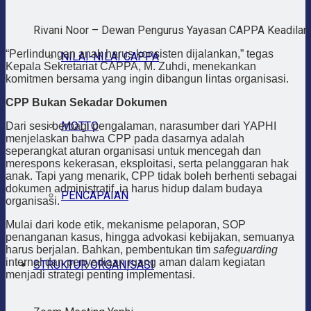
Rivani Noor – Dewan Pengurus Yayasan CAPPA Keadilan 
“Perlindungan anak harus konsisten dijalankan,” tegas
NILAI-NILAI CAPPA
Kepala Sekretariat CAPPA, M. Zuhdi, menekankan
komitmen bersama yang ingin dibangun lintas organisasi.
CPP Bukan Sekadar Dokumen
MOTTO
Dari sesi berbagi pengalaman, narasumber dari YAPHI
menjelaskan bahwa CPP pada dasarnya adalah
seperangkat aturan organisasi untuk mencegah dan
merespons kekerasan, eksploitasi, serta pelanggaran hak
anak. Tapi yang menarik, CPP tidak boleh berhenti sebagai
dokumen administratif, ia harus hidup dalam budaya
PENCAPAIAN
organisasi.
Mulai dari kode etik, mekanisme pelaporan, SOP
penanganan kasus, hingga advokasi kebijakan, semuanya
harus berjalan. Bahkan, pembentukan tim
safeguarding
internal dan penyediaan ruang aman dalam kegiatan
STRUKTUR ORGANISASI
menjadi strategi penting implementasi.