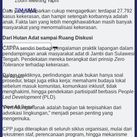
Zoom Meeting Yaphi
TIM KAMI
Data yang dipaparkan cukup mengagetkan: terdapat 27.792
kasus kekerasan, dan hampir setengah korbannya adalah
anak. Fakta lain yang lebih mengkhawatirkan masih banyak
masyarakat yang menormalisasi kekerasan.
Dari Hutan Adat sampai Ruang Diskusi
CAPPA sendiri berbagi pengalaman praktik lapangan dalam
pendampingan anak masyarakat adat di Jambi dan Sulawesi
Tengah. Pendekatan mereka berangkat dari prinsip
Zero
Tolerance
terhadap kekerasan.
Dalam praktiknya, perlindungan anak bukan hanya soal
No Result
prosedur, tetapi juga etika kerja: memahami budaya lokal
sebelum masuk komunitas, komunikasi inklusif, tidak
menghakimi, hingga pendekatan partisipatif berbasis
People
Led Development
(PLD).
View All Result
“Perlindungan anak adalah bagian tak terpisahkan dari
advokasi lingkungan,” menjadi pesan penting yang
mengemuka.
CPP juga diterapkan di seluruh siklus organisasi, mulai dari
rekrutmen staf, perencanaan program, hingga mekanisme