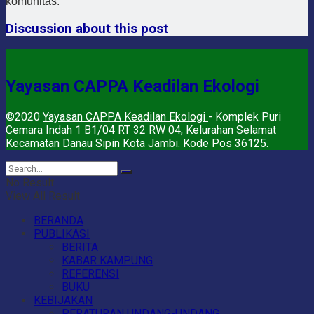
komunitas.
Discussion about this post
Yayasan CAPPA Keadilan Ekologi
©2020
Yayasan CAPPA Keadilan Ekologi
- Komplek Puri
Cemara Indah 1 B1/04 RT 32 RW 04, Kelurahan Selamat
Kecamatan Danau Sipin Kota Jambi. Kode Pos 36125.
No Result
View All Result
BERANDA
PUBLIKASI
BERITA
KABAR KAMPUNG
REFERENSI
BUKU
KEBIJAKAN
PERATURAN UNDANG-UNDANG