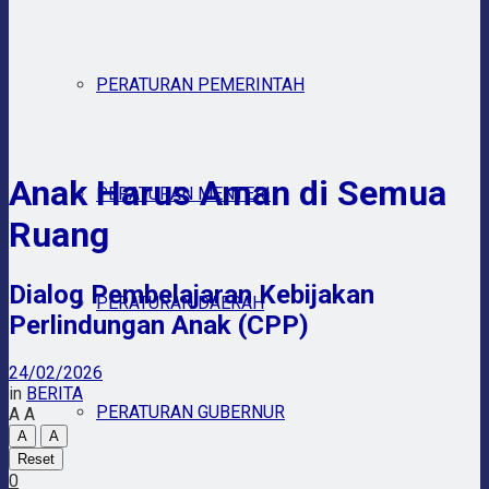
PERATURAN PEMERINTAH
Anak Harus Aman di Semua
PERATURAN MENTERI
Ruang
Dialog Pembelajaran Kebijakan
PERATURAN DAERAH
Perlindungan Anak (CPP)
24/02/2026
in
BERITA
PERATURAN GUBERNUR
A
A
A
A
Reset
0