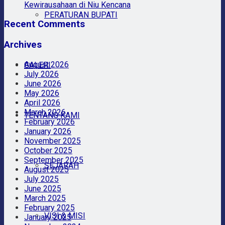
Kewirausahaan di Niu Kencana
PERATURAN BUPATI
Recent Comments
Archives
August 2026
GALERI
July 2026
June 2026
May 2026
April 2026
March 2026
TENTANG KAMI
February 2026
January 2026
November 2025
October 2025
September 2025
SEJARAH
August 2025
July 2025
June 2025
March 2025
February 2025
VISI & MISI
January 2025