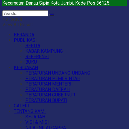
Kecamatan Danau Sipin Kota Jambi. Kode Pos 36125.
No Result
View All Result
BERANDA
PUBLIKASI
BERITA
KABAR KAMPUNG
REFERENSI
BUKU
KEBIJAKAN
PERATURAN UNDANG-UNDANG
PERATURAN PEMERINTAH
PERATURAN MENTERI
PERATURAN DAERAH
PERATURAN GUBERNUR
PERATURAN BUPATI
GALERI
TENTANG KAMI
SEJARAH
VISI & MISI
NILAI-NILAI CAPPA