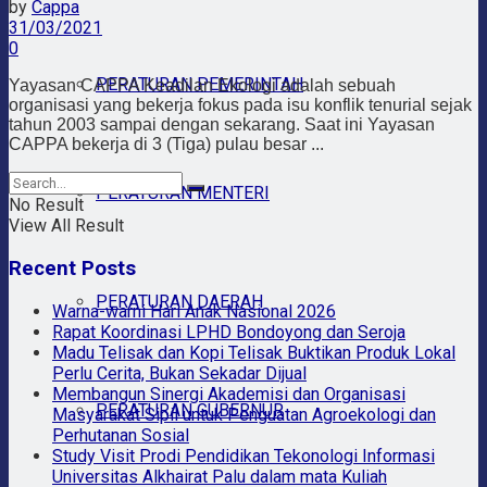
by
Cappa
31/03/2021
0
PERATURAN PEMERINTAH
Yayasan CAPPA Keadilan Ekologi adalah sebuah
organisasi yang bekerja fokus pada isu konflik tenurial sejak
tahun 2003 sampai dengan sekarang. Saat ini Yayasan
CAPPA bekerja di 3 (Tiga) pulau besar ...
PERATURAN MENTERI
No Result
View All Result
Recent Posts
PERATURAN DAERAH
Warna-warni Hari Anak Nasional 2026
Rapat Koordinasi LPHD Bondoyong dan Seroja
Madu Telisak dan Kopi Telisak Buktikan Produk Lokal
Perlu Cerita, Bukan Sekadar Dijual
Membangun Sinergi Akademisi dan Organisasi
PERATURAN GUBERNUR
Masyarakat Sipil untuk Penguatan Agroekologi dan
Perhutanan Sosial
Study Visit Prodi Pendidikan Tekonologi Informasi
Universitas Alkhairat Palu dalam mata Kuliah