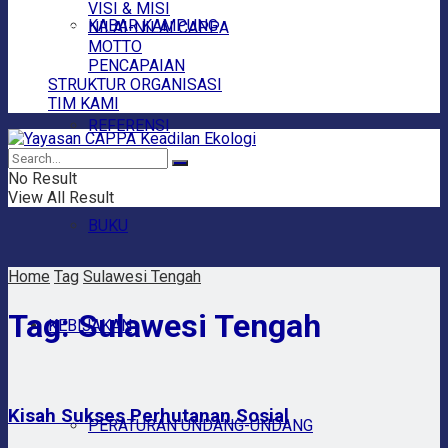
VISI & MISI
KABAR KAMPUNG
NILAI-NILAI CAPPA
MOTTO
PENCAPAIAN
STRUKTUR ORGANISASI
TIM KAMI
REFERENSI
No Result
View All Result
BUKU
Home
Tag
Sulawesi Tengah
Tag:
Sulawesi Tengah
KEBIJAKAN
Kisah Sukses Perhutanan Sosial
PERATURAN UNDANG-UNDANG