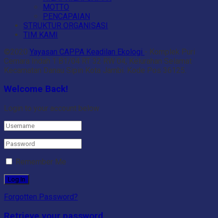
MOTTO
PENCAPAIAN
STRUKTUR ORGANISASI
TIM KAMI
©2020
Yayasan CAPPA Keadilan Ekologi
- Komplek Puri
Cemara Indah 1 B1/04 RT 32 RW 04, Kelurahan Selamat
Kecamatan Danau Sipin Kota Jambi. Kode Pos 36125.
Welcome Back!
Login to your account below
Remember Me
Forgotten Password?
Retrieve your password